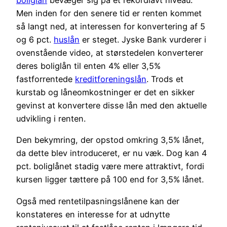
boliglån
bevæger sig på et rekordlavt niveau.
Men inden for den senere tid er renten kommet
så langt ned, at interessen for konvertering af 5
og 6 pct.
huslån
er steget. Jyske Bank vurderer i
ovenstående video, at størstedelen konverterer
deres boliglån til enten 4% eller 3,5%
fastforrentede
kreditforeningslån
. Trods et
kurstab og låneomkostninger er det en sikker
gevinst at konvertere disse lån med den aktuelle
udvikling i renten.
Den bekymring, der opstod omkring 3,5% lånet,
da dette blev introduceret, er nu væk. Dog kan 4
pct. boliglånet stadig være mere attraktivt, fordi
kursen ligger tættere på 100 end for 3,5% lånet.
Også med rentetilpasningslånene kan der
konstateres en interesse for at udnytte