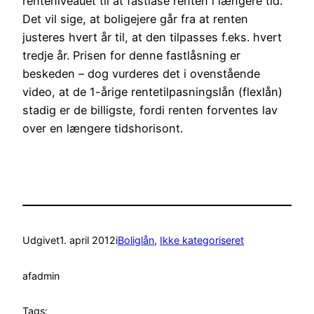
renteniveauet til at fastlåse renten i længere tid.
Det vil sige, at boligejere går fra at renten
justeres hvert år til, at den tilpasses f.eks. hvert
tredje år. Prisen for denne fastlåsning er
beskeden – dog vurderes det i ovenstående
video, at de 1-årige rentetilpasningslån (flexlån)
stadig er de billigste, fordi renten forventes lav
over en længere tidshorisont.
Udgivet
1. april 2012
i
Boliglån
, 
Ikke kategoriseret
af
admin
Tags: