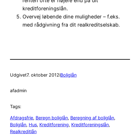
renten ofte er højere end på dit
kreditforeningslån.
Overvej løbende dine muligheder – f.eks.
med rådgivning fra dit realkreditselskab.
Udgivet
7. oktober 2012
i
Boliglån
af
admin
Tags:
Afdragsfrie
, 
Beregn boliglån
, 
Beregning af boliglån
, 
Boliglån
, 
Hus
, 
Kreditforening
, 
Kreditforeningslån
, 
Realkreditlån