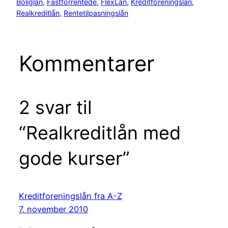
Boliglån
, 
Fastforrentede
, 
FlexLån
, 
Kreditforeningslån
, 
Realkreditlån
, 
Rentetilpasningslån
Kommentarer
2 svar til
“Realkreditlån med
gode kurser”
Kreditforeningslån fra A-Z
7. november 2010