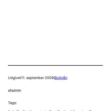
Udgivet
11. september 2009
i
Boliglån
af
admin
Tags: